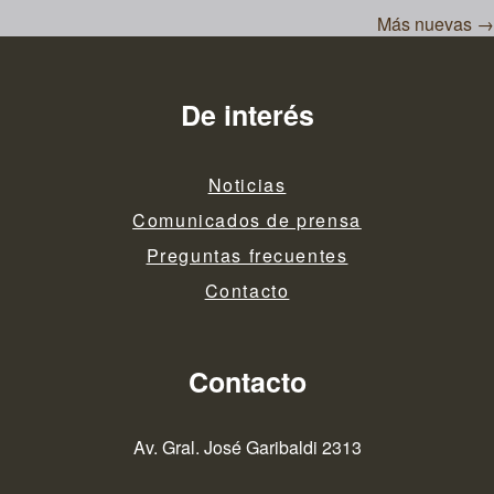
Navegación
Más nuevas
→
de
entradas
De interés
Noticias
Comunicados de prensa
Preguntas frecuentes
Contacto
Contacto
Av. Gral. José Garibaldi 2313