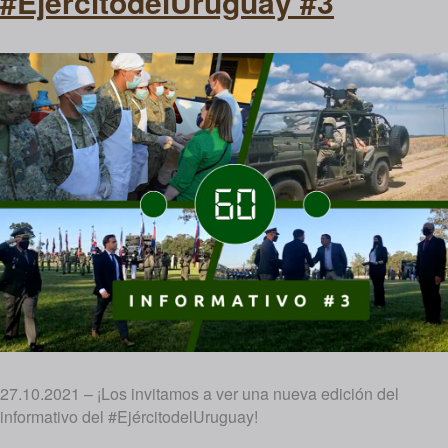
#EjércitodelUruguay #3
27.10.2021 – ¡Los invitamos a ver una nueva edición del
informativo del #EjércitodelUruguay!