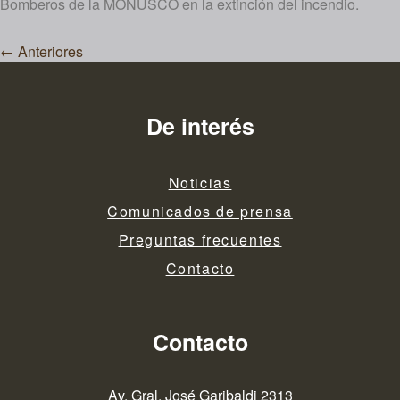
Bomberos de la MONUSCO en la extinción del incendio.
Navegación
←
Anteriores
de
entradas
De interés
Noticias
Comunicados de prensa
Preguntas frecuentes
Contacto
Contacto
Av. Gral. José Garibaldi 2313