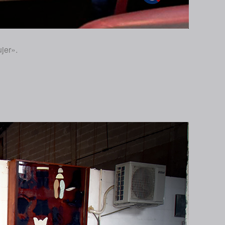
jer».