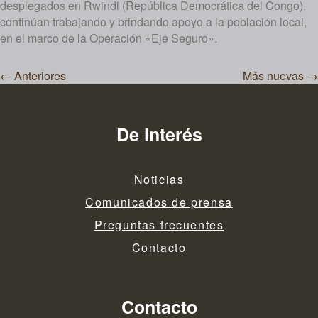
desplegados en Rwindi (República Democrática del Congo),
continúan trabajando y brindando apoyo a la población local,
en el marco de la Operación «Eje Seguro».
Navegación
←
Anteriores
Más nuevas
→
de
entradas
De interés
Noticias
Comunicados de prensa
Preguntas frecuentes
Contacto
Contacto